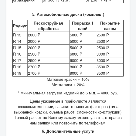
5. Автомобильные диски (комплект)
Пескоструйная
Покраска 1
Покрытие
Радиус
обработка
слой
лаком
R 13
2000 ₱
5000 ₱
2500 ₱
R 14
2000 ₱
5000 ₱
2500 ₱
R 15
2000 ₱
5000 ₱
2500 ₱
R 16
2500 ₱
6000 ₱
3000 ₱
R 17
2500 ₱
6000 ₱
3000 ₱
R 18
2700 ₱
8000 ₱
3500 ₱
R 19
2700 ₱
8000 ₱
3500 ₱
Матовые краски + 10%
Металлики + 20%
* минимальная загрузка изделий до 6 м.п. – 4000 руб.
Цены указанные в прайс-листе являются
ознакомительными, зависит от многих факторов (типа
выбранной краски, объема работ, сложности конструкции).
Точный расчет по Вашему заказу можно узнать, отправив
нам заявку или позвонить по телефонам.
6. Дополнительные услуги