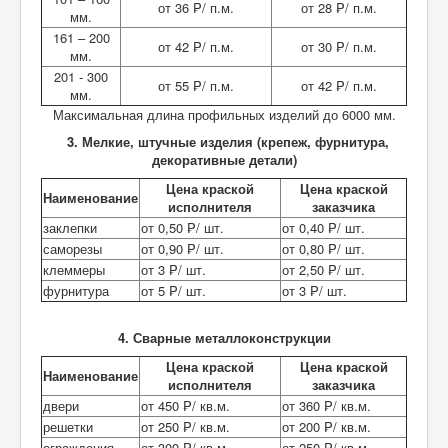
от 36 ₱/ п.м.
от 28 ₱/ п.м.
мм.
161 – 200
от 42 ₱/ п.м.
от 30 ₱/ п.м.
мм.
201 - 300
от 55 ₱/ п.м.
от 42 ₱/ п.м.
мм.
Максимальная длина профильных изделий до 6000 мм.
3. Мелкие, штучные изделия (крепеж, фурнитура,
декоративные детали)
Цена краской
Цена краской
Наименование
исполнителя
заказчика
заклепки
от 0,50 ₱/ шт.
от 0,40 ₱/ шт.
саморезы
от 0,90 ₱/ шт.
от 0,80 ₱/ шт.
клеммеры
от 3 ₱/ шт.
от 2,50 ₱/ шт.
фурнитура
от 5 ₱/ шт.
от 3 ₱/ шт.
4. Сварные металлоконструкции
Цена краской
Цена краской
Наименование
исполнителя
заказчика
двери
от 450 ₱/ кв.м.
от 360 ₱/ кв.м.
решетки
от 250 ₱/ кв.м.
от 200 ₱/ кв.м.
ограждения
от 300 ₱/ кв.м.
от 250 ₱/ кв.м.