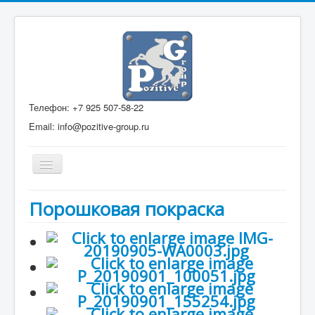
Телефон: +7 925 507-58-22
Email: info@pozitive-group.ru
Включить/
выключить
навигацию
Главная
Порошковая покраска
Экспозиторы
Металлические конструкции
Порошковая покраска
Фрезеровка